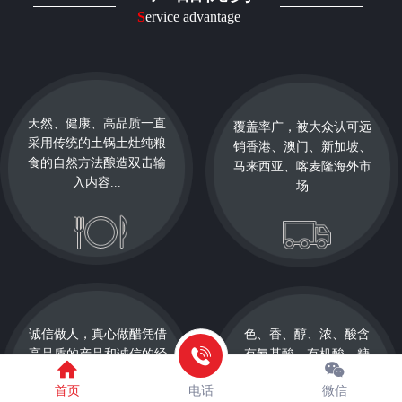
S
ervice advantage​​
天然、健康、高品质一直
覆盖率广，被大众认可远
采用传统的土锅土灶纯粮
销香港、澳门、新加坡、
食的自然方法酿造双击输
马来西亚、喀麦隆海外市
入内容...
场
诚信做人，真心做醋凭借
色、香、醇、浓、酸含
高品质的产品和诚信的经
有氨基酸、有机酸、糖
营理念立足于社会
类、维生素等人体所需
首页
电话
微信
物质